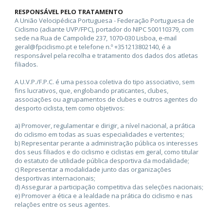
RESPONSÁVEL PELO TRATAMENTO
A União Velocipédica Portuguesa - Federação Portuguesa de
Ciclismo (adiante UVP/FPC), portador do NIPC 500110379, com
sede na Rua de Campolide 237, 1070-030 Lisboa, e-mail
geral@fpciclismo.pt e telefone n.º +351213802140, é a
responsável pela recolha e tratamento dos dados dos atletas
filiados.
A U.V.P./F.P.C. é uma pessoa coletiva do tipo associativo, sem
fins lucrativos, que, englobando praticantes, clubes,
associações ou agrupamentos de clubes e outros agentes do
desporto ciclista, tem como objetivos:
a) Promover, regulamentar e dirigir, a nível nacional, a prática
do ciclismo em todas as suas especialidades e vertentes;
b) Representar perante a administração pública os interesses
dos seus filiados e do ciclismo e ciclistas em geral, como titular
do estatuto de utilidade pública desportiva da modalidade;
c) Representar a modalidade junto das organizações
desportivas internacionais;
d) Assegurar a participação competitiva das seleções nacionais;
e) Promover a ética e a lealdade na prática do ciclismo e nas
relações entre os seus agentes.