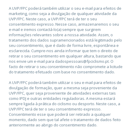
A UVP/FPC poderá também utilizar o seu e-mail para efeitos de
marketing, como seja a divulgação de qualquer atividade da
UVP/FPC. Neste caso, a UVP/FPC terá de ter o seu
consentimento expresso. Nesse caso, armazenaremos o seu
e-mail e iremos contactá-lo(a) sempre que surgirem
informações relevantes sobre a nossa atividade. Assim, o
tratamento dos dados supramencionados está legitimado pelo
seu consentimento, que é dado de forma livre, espontânea e
esclarecida. Cumpre-nos ainda informar que tem o direito de
retirar o seu consentimento em qualquer altura, bastando que
nos envie um e-mail para dadospessoais@fpciclismo.pt. O
facto de retirar o seu consentimento não compromete a licitude
do tratamento efetuado com base no consentimento dado.
A UVP/FPC poderá também utilizar o seu e-mail para efeitos de
divulgação de formação, quer a mesma seja proveniente da
UVP/FPC, quer seja proveniente de atividades externas tais
como IPDJ e outras entidades reguladoras. A mesma estará
sempre ligada à prática do ciclismo ou desporto. Neste caso, a
UVP/FPC terá de ter o seu consentimento expresso.
Consentimento esse que poderá ser retirado a qualquer
momento, dado sem que tal afete o tratamento de dados feito
anteriormente ao abrigo do consentimento dado.