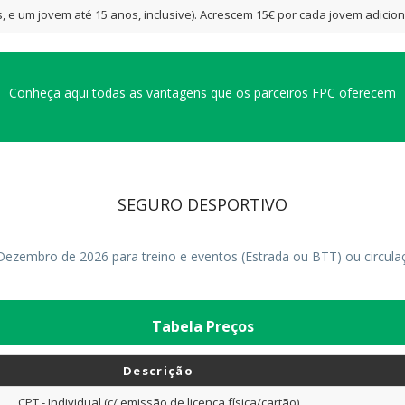
, e um jovem até 15 anos, inclusive). Acrescem 15€ por cada jovem adicion
Conheça aqui todas as vantagens que os parceiros FPC oferecem
SEGURO DESPORTIVO
Dezembro de 2026 para treino e eventos (Estrada ou BTT) ou circulaç
Tabela Preços
Descrição
CPT - Individual (c/ emissão de licença física/cartão)