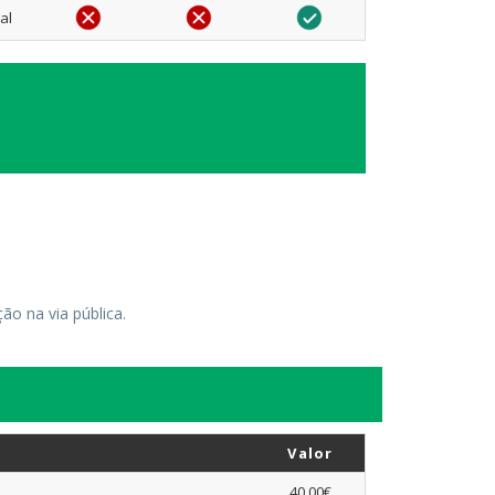
al
ão na via pública.
Valor
40,00€