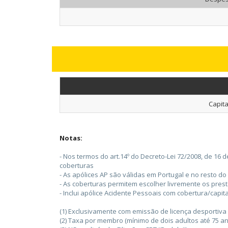
Capita
Notas:
- Nos termos do art.14º do Decreto-Lei 72/2008, de 16
coberturas
- As apólices AP são válidas em Portugal e no resto d
- As coberturas permitem escolher livremente os pres
- Inclui apólice Acidente Pessoais com cobertura/capi
(1) Exclusivamente com emissão de licença desportiva 
(2) Taxa por membro (mínimo de dois adultos até 75 an