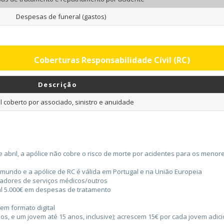
Despesas de funeral (gastos)
Coberturas Responsabilidade Cívil (RC)
Descrição
l coberto por associado, sinistro e anuidade
 de abril, a apólice não cobre o risco de morte por acidentes para os men
o mundo e a apólice de RC é válida em Portugal e na União Europeia
tadores de serviços médicos/outros
tal 5.000€ em despesas de tratamento
em formato digital
os, e um jovem até 15 anos, inclusive); acrescem 15€ por cada jovem adici