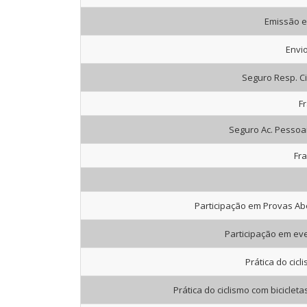
Emissão e 
Envio
Seguro Resp. Ci
Fr
Seguro Ac. Pessoai
Fra
Participação em Provas Abe
Participação em eve
Prática do cicl
Prática do ciclismo com bicicleta