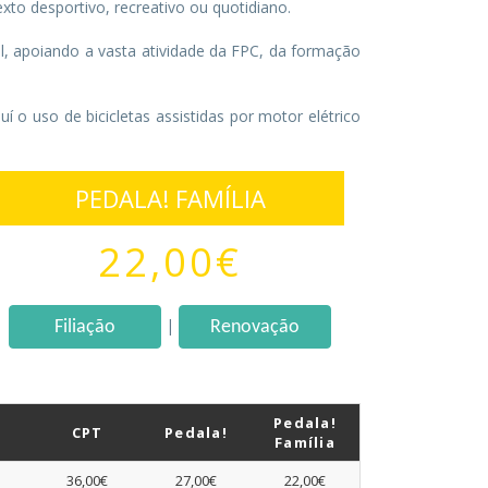
xto desportivo, recreativo ou quotidiano.
l, apoiando a vasta atividade da FPC, da formação
uí o uso de bicicletas assistidas por motor elétrico
PEDALA! FAMÍLIA
22,00€
|
Filiação
Renovação
Pedala!
CPT
Pedala!
Família
36,00€
27,00€
22,00€