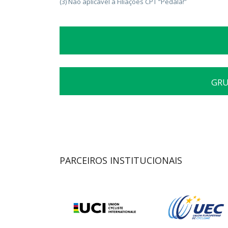
(3) Não aplicável a Filiações CPT “Pedala!”
GRU
PARCEIROS INSTITUCIONAIS