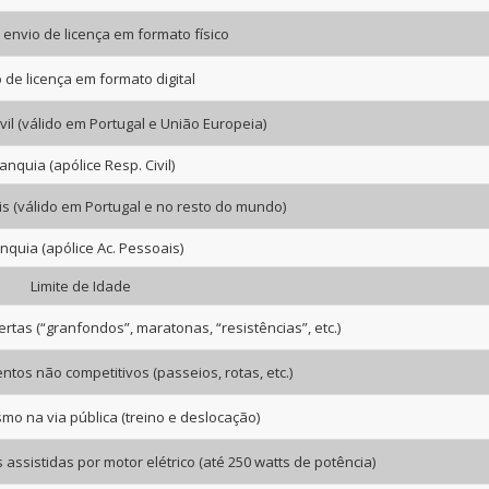
envio de licença em formato físico
 de licença em formato digital
vil (válido em Portugal e União Europeia)
anquia (apólice Resp. Civil)
s (válido em Portugal e no resto do mundo)
nquia (apólice Ac. Pessoais)
Limite de Idade
rtas (“granfondos”, maratonas, “resistências”, etc.)
ntos não competitivos (passeios, rotas, etc.)
ismo na via pública (treino e deslocação)
s assistidas por motor elétrico (até 250 watts de potência)